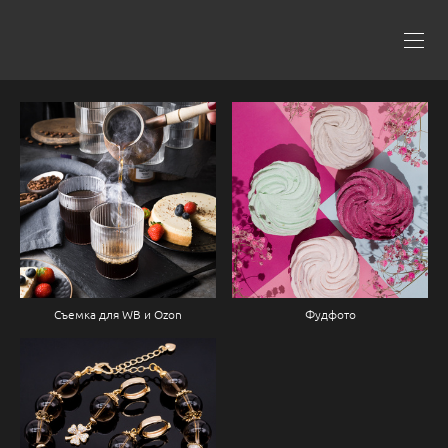
Съемка для WB и Ozon
Фудфото